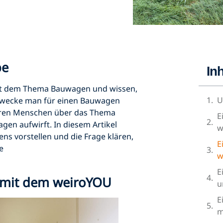
be
In
it dem Thema Bauwagen und wissen,
U
zzwecke man für einen Bauwagen
eren Menschen über das Thema
E
agen aufwirft. In diesem Artikel
w
ns vorstellen und die Frage klären,
E
e
w
E
e mit dem weiroYOU
u
E
m