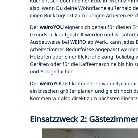
Küchentisch oder in einer Ecke im Wohnzimme
also, wenn Du deine Wohnfläche außerhalb de
einen Rückzugsort zum ruhigen Arbeiten ersch
Der
weiroYOU
eignet sich genau für diesen E
Grundstück aufgestellt werden und ist sofort e
Ausbauweise bei WEIRO ab Werk, kann jedes De
Arbeitszimmer-Bedürfnisse angepasst werden
Holzofen oder einer Elektroheizung, beliebig
Geräten oder für die Kaffeemaschine bis hin 
und Ablageflächen.
Der
weiroYOU
ist komplett individuell planba
ein bisschen größer planen und gleich noch 
Kommen wir also direkt zum nächsten Einsat
Einsatzzweck 2: Gästezimme